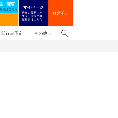
録・変更
マイページ
変更はこちら
ログイン
研修の履歴、パ
スワード等の登
録変更はこちら
年間行事予定
その他
検索